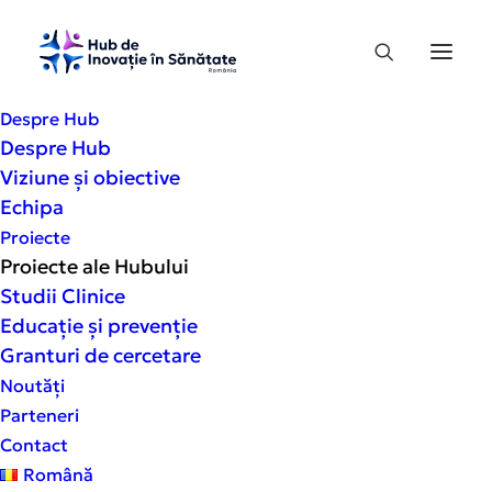
Despre Hub
Despre Hub
Viziune și obiective
Echipa
Proiecte
Proiecte ale Hubului
Studii Clinice
Proiecte
ale
Hubului
Educație și prevenție
Granturi de cercetare
Noutăți
Parteneri
Contact
Română