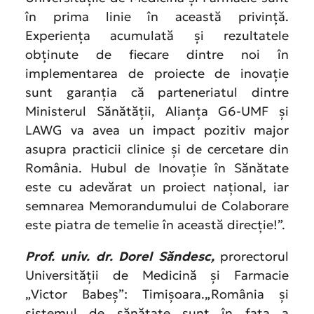
în prima linie în această privință.
Experiența acumulată și rezultatele
obținute de fiecare dintre noi în
implementarea de proiecte de inovație
sunt garanția că parteneriatul dintre
Ministerul Sănătății, Alianța G6-UMF și
LAWG va avea un impact pozitiv major
asupra practicii clinice și de cercetare din
România. Hubul de Inovație în Sănătate
este cu adevărat un proiect național, iar
semnarea Memorandumului de Colaborare
este piatra de temelie în această direcție!”.
Prof. univ. dr. Dorel Săndesc,
prorectorul
Universității de Medicină și Farmacie
„Victor Babeș”: Timișoara.„România și
sistemul de sănătate sunt în fața a