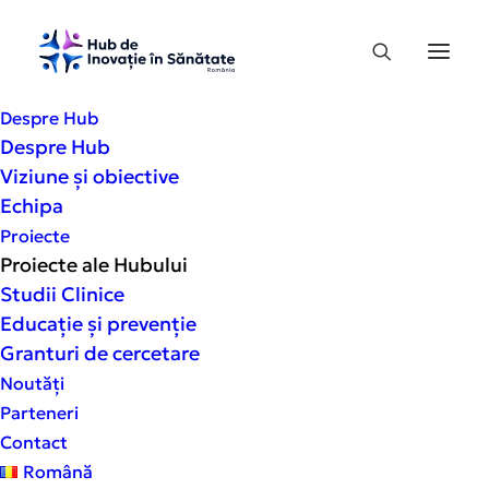
Despre Hub
Despre Hub
Viziune și obiective
Echipa
Proiecte
In
Articole de presă
•
decembrie 13, 2022
•
7
Proiecte ale Hubului
Minute
Studii Clinice
Memorandum de
Educație și prevenție
Granturi de cercetare
Colaborare pentru
Noutăți
crearea unui Hub de
Parteneri
Contact
Inovație în sănătate
Română