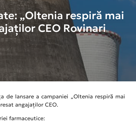
te: „Oltenia respiră mai
ajaților CEO Rovinari
ța de lansare a campaniei „Oltenia respiră mai
resat angajaților CEO.
riei farmaceutice: