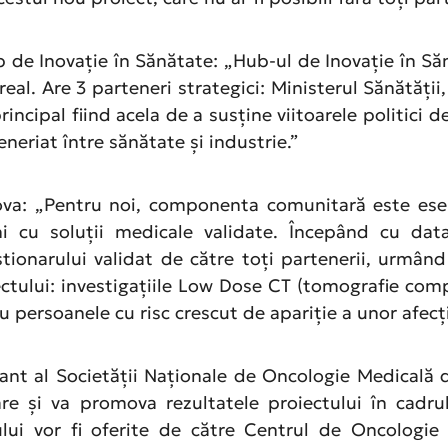
ub de Inovație în Sănătate: „Hub-ul de Inovație în 
eal. Are 3 parteneri strategici: Ministerul Sănătății
cipal fiind acela de a susține viitoarele politici de
eriat între sănătate și industrie.”
va: „Pentru noi, componenta comunitară este esen
jini cu soluții medicale validate. Începând cu 
onarului validat de către toți partenerii, urmând 
ctului: investigațiile Low Dose CT (tomografie comp
 persoanele cu risc crescut de apariție a unor afec
tant al Societății Naționale de Oncologie Medicală 
re și va promova rezultatele proiectului în cadru
ului vor fi oferite de către Centrul de Oncologie 