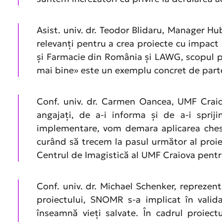
Asist. univ. dr. Teodor Blidaru, Manager H
relevanți pentru a crea proiecte cu impact r
și Farmacie din România și LAWG, scopul prin
mai bine» este un exemplu concret de parten
Conf. univ. dr. Carmen Oancea, UMF Craio
angajați, de a-i informa și de a-i spri
implementare, vom demara aplicarea chesti
curând să trecem la pasul următor al proie
Centrul de Imagistică al UMF Craiova pentru
Conf. univ. dr. Michael Schenker, reprezen
proiectului, SNOMR s-a implicat în valida
înseamnă vieți salvate. În cadrul proiect