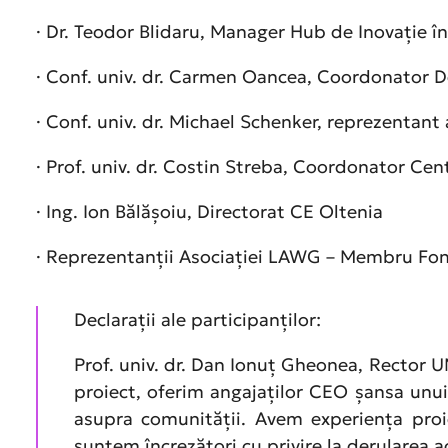
· Dr. Teodor Blidaru, Manager Hub de Inovație î
· Conf. univ. dr. Carmen Oancea, Coordonator
· Conf. univ. dr. Michael Schenker, reprezentan
· Prof. univ. dr. Costin Streba, Coordonator Ce
· Ing. Ion Bălășoiu, Directorat CE Oltenia
· Reprezentanții Asociației LAWG – Membru Fond
Declarații ale participanților:
Prof. univ. dr. Dan Ionuț Gheonea, Rector U
proiect, oferim angajaților CEO șansa unui
asupra comunității. Avem experiența proie
suntem încrezători cu privire la derularea ac