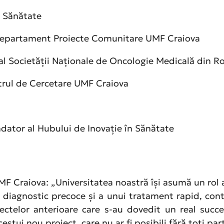
n Sănătate
 Departament Proiecte Comunitare UMF Craiova
t al Societății Naționale de Oncologie Medicală din
ntrul de Cercetare UMF Craiova
ator al Hubului de Inovație în Sănătate
MF Craiova: „Universitatea noastră își asumă un rol 
 diagnostic precoce și a unui tratament rapid, cont
ctelor anterioare care s-au dovedit un real succes
estui nou proiect, care nu ar fi posibili fără toți pa