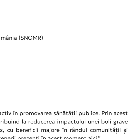
 România (SNOMR)
activ în promovarea sănătății publice. Prin acest
ribuind la reducerea impactului unei boli grave
, cu beneficii majore în rândul comunității și
rtenerii prezenți în acest moment aici.”