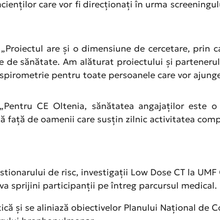
cienților care vor fi direcționați în urma screeningul
: „Proiectul are și o dimensiune de cercetare, prin
le de sănătate. Am alăturat proiectului și partener
 spirometrie pentru toate persoanele care vor ajunge 
 „Pentru CE Oltenia, sănătatea angajaților este o 
ă față de oamenii care susțin zilnic activitatea comp
stionarului de risc, investigații Low Dose CT la UMF
va sprijini participanții pe întreg parcursul medical.
 și se aliniază obiectivelor Planului Național de C