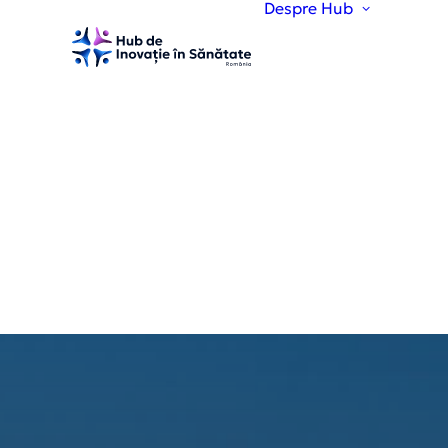
Despre Hub
Desp
Viziu
obie
Echi