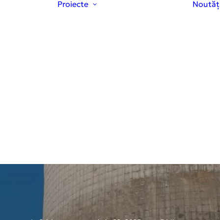
Proiecte
Noutăț
Proiecte ale
Hubului
re Hub
Studii Clinice
ne și
Educație și
ctive
prevenție
pa
Granturi de
cercetare