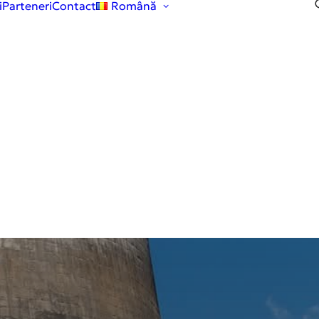
i
Parteneri
Contact
Română
English
Română