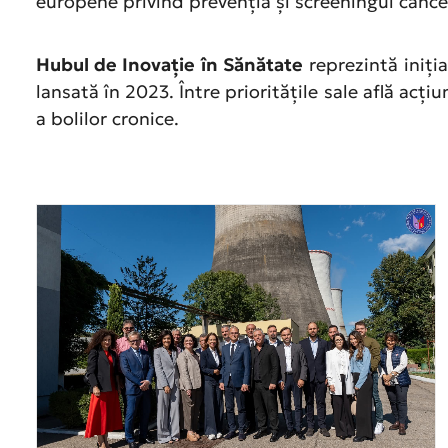
europene privind prevenția și screeningul canc
Hubul de Inovație în Sănătate
reprezintă iniți
lansată în 2023. Între prioritățile sale află acț
a bolilor cronice.