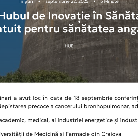
In
Știri
•
septembrie 22, 2025
•
5 Minute
ubul de Inovație în Sănăta
atuit pentru sănătatea ang
HUB
inari a avut loc în data de 18 septembrie conferin
depistarea precoce a cancerului bronhopulmonar, ad
cademic, medical, ai industriei energetice și indust
iversității de Medicină și Farmacie din Craiova