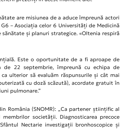
Sănătate are misiunea de a aduce împreună actori
, G6 – Asociația celor 6 Universități de Medicină
 sănătate și planuri strategice. «Oltenia respiră
țială. Este o oportunitate de a fi aproape de
data de 22 septembrie, împreună cu echipa de
ca ulterior să evaluăm răspunsurile și cât mai
uterizată cu doză scăzută), acordate gratuit în
țiuni pulmonare.”
din România (SNOMR): „Ca partener științific al
l membrilor societății. Diagnosticarea precoce
Sfântul Nectarie investigații bronhoscopice și